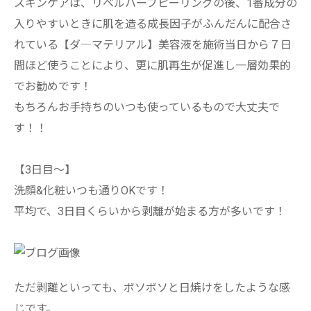
スキンケアは、リベルハーブピーリングの後、1番成分の
入りやすいときに肌を造る成長因子がふんだんに配合さ
れている【ダ―マテリアル】美容液を施術当日から７日
間ほど使うことにより、更に肌再生が促進し一層効果的
でお勧めです！
もちろんお手持ちのいつも使っているもので大丈夫で
す！！
【3日目～】
洗顔&化粧いつも通りOKです！
平均で、3日目くらいから剥離が始まる方が多いです！
ただ剥離といっても、ボソボソと日焼けをしたような感
じです。