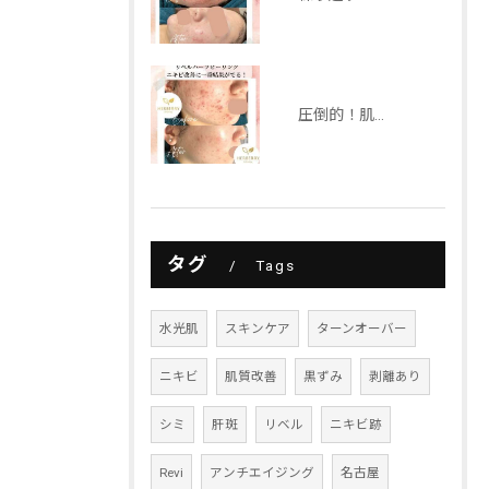
圧倒的！肌質改善するならリベルハーブピーリング！
タグ
Tags
水光肌
スキンケア
ターンオーバー
ニキビ
肌質改善
黒ずみ
剥離あり
シミ
肝斑
リベル
ニキビ跡
Revi
アンチエイジング
名古屋