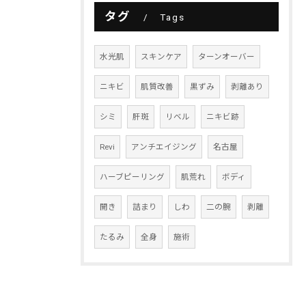
タグ
Tags
水光肌
スキンケア
ターンオーバー
ニキビ
肌質改善
黒ずみ
剥離あり
シミ
肝斑
リベル
ニキビ跡
Revi
アンチエイジング
名古屋
ハーブピーリング
肌荒れ
ボディ
開き
詰まり
しわ
二の腕
剥離
たるみ
全身
施術